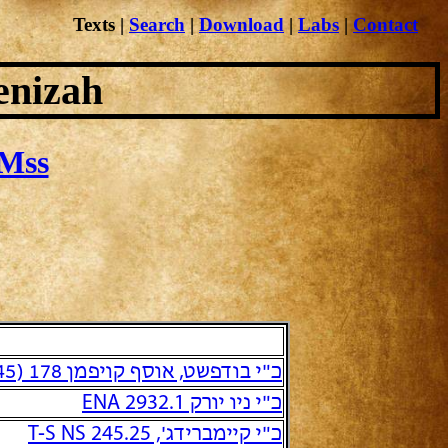
Texts
|
Search
|
Download
|
Labs
|
Contact
enizah
Mss
כ"י בודפשט, אוסף קויפמן 178 (145)
כ"י ניו יורק ENA 2932.1
כ"י קיימברידג', T-S NS 245.25