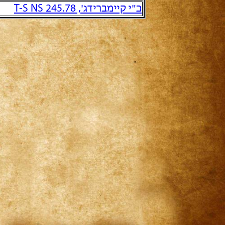
כ"י קיימברידג', T-S NS 245.78