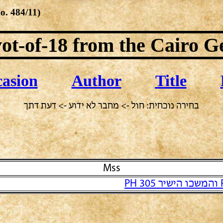
No.
484/11
)
ot-of-18
from the Cairo G
asion
Author
Title
בחירה נוכחית: חול -> מחבר לא ידוע -> דעת דתך
Mss