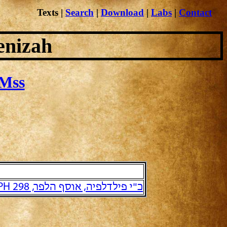
Texts
|
Search
|
Download
|
Labs
|
Contact
enizah
Mss
כ"י פילדלפיה, אוסף הלפר, PH 298 והמשכו הישיר PH 305