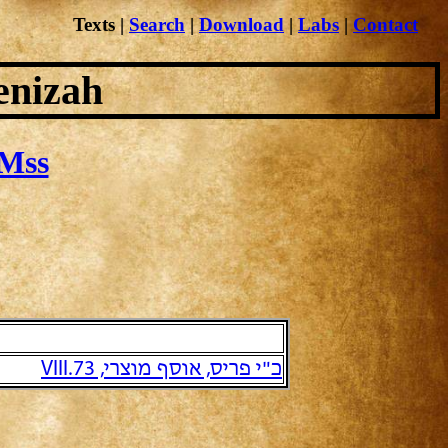
Texts
|
Search
|
Download
|
Labs
|
Contact
enizah
Mss
כ"י פריס, אוסף מוצרי, VIII.73