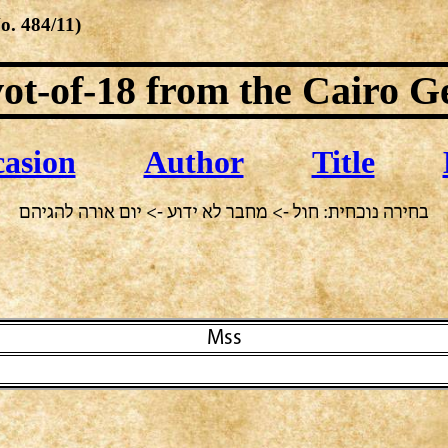
No.
484/11
)
ot-of-18
from the Cairo G
asion
Author
Title
בחירה נוכחית: חול -> מחבר לא ידוע -> יום אורה להגיהם
Mss