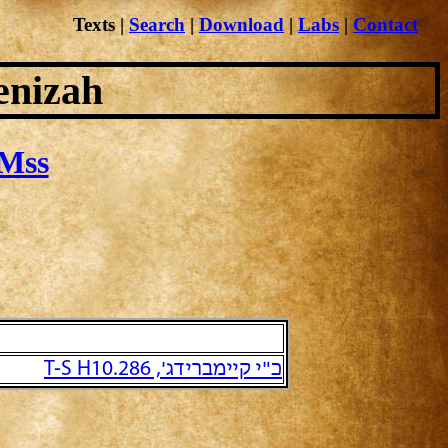
Texts
|
Search
|
Download
|
Labs
|
Contact
enizah
Mss
כ"י קיימברידג', T-S H10.286