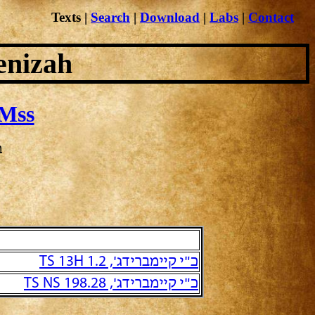
Texts
|
Search
|
Download
|
Labs
|
Contact
enizah
Mss
ב
כ"י קיימברידג', TS 13H 1.2
כ"י קיימברידג', TS NS 198.28