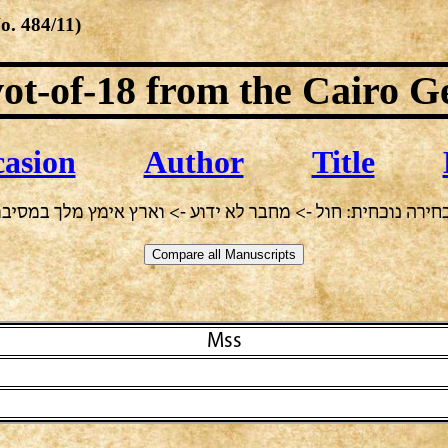
No.
484/11
)
ot-of-18
from the Cairo G
asion
Author
Title
חירה נוכחית: חול -> מחבר לא ידוע -> וארץ אימץ מלך במסיבו
Mss