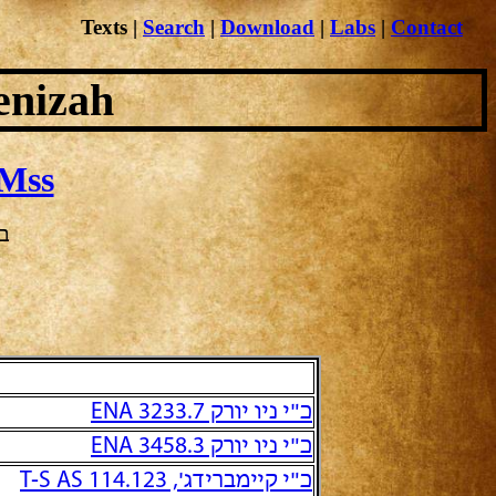
Texts
|
Search
|
Download
|
Labs
|
Contact
enizah
Mss
בח
כ"י ניו יורק ENA 3233.7
כ"י ניו יורק ENA 3458.3
כ"י קיימברידג', T-S AS 114.123