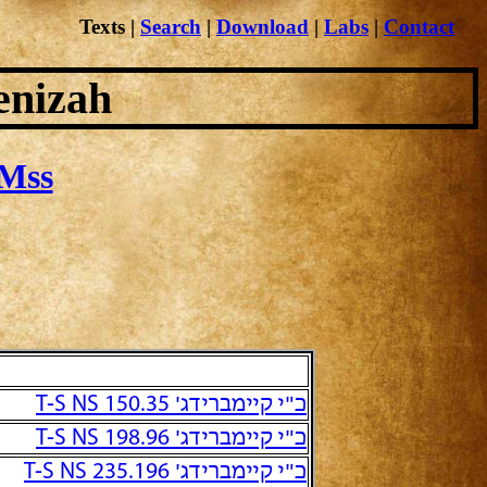
Texts
|
Search
|
Download
|
Labs
|
Contact
enizah
Mss
כ"י קיימברידג' T-S NS 150.35
כ"י קיימברידג' T-S NS 198.96
כ"י קיימברידג' T-S NS 235.196