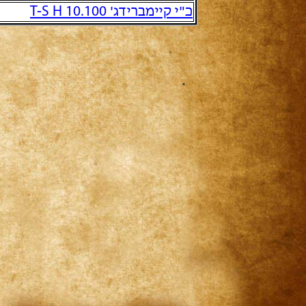
כ"י קיימברידג' T-S H 10.100