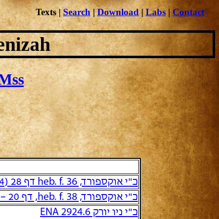
Texts
|
Search
|
Download
|
Labs
|
Contact
enizah
Mss
כ"י אוקספורד, heb. f. 36 דף 28 (2738/4)
כ"י אוקספורד, heb. f. 38, דף 20 – 21, [2731/2]
כ"י ניו יורק ENA 2924.6