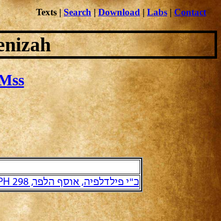
Texts
|
Search
|
Download
|
Labs
|
Contact
enizah
Mss
כ"י פילדלפיה, אוסף הלפר, PH 298 והמשכו הישיר PH 305