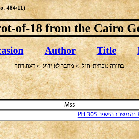
No.
484/11
)
ot-of-18
from the Cairo G
asion
Author
Title
בחירה נוכחית: חול -> מחבר לא ידוע -> דעת דתך
Mss