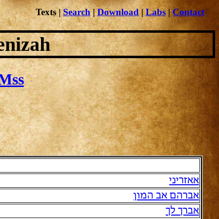
Texts
|
Search
|
Download
|
Labs
|
Contact
enizah
Mss
אאזריני
אברהם אב המון
אברך לך