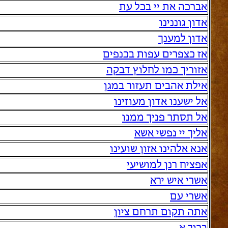
אברכה את יי בכל עת
אדון גוננינו
אדון למענך
אז כצפרים עפות בכנפים
אזוריך כמו לחלוץ דבקה
אילת אהבים תעזור במגן
אל ישענו אדון מעוזינו
אל תסתר פניך ממנו
אליך יי נפשי אשא
אנא אלהינו אזון שועינו
אפציח רנן למושיעי
אשרי איש ירא
אשרי עם
אתה תקום תרחם ציון