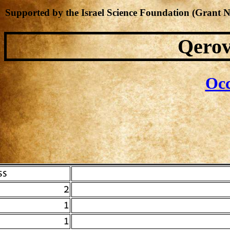
Supported by the Israel Science Foundation (Grant 
Qerov
Occ
 #
2
1
1