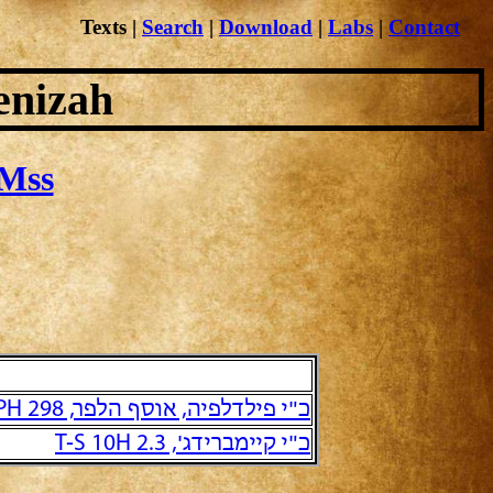
Texts
|
Search
|
Download
|
Labs
|
Contact
enizah
Mss
כ"י פילדלפיה, אוסף הלפר, PH 298 והמשכו הישיר PH 305
כ"י קיימברידג', T-S 10H 2.3