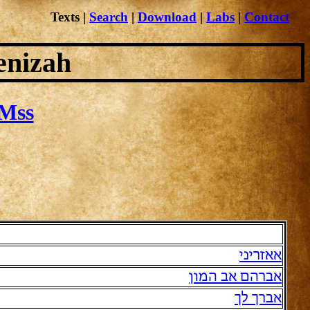
Texts
|
Search
|
Download
|
Labs
|
Contact
enizah
Mss
אאזריני
אברהם אב המון
אברך לך