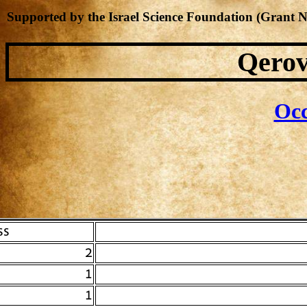
Supported by the Israel Science Foundation (Grant 
Qerov
Occ
 #
2
1
1