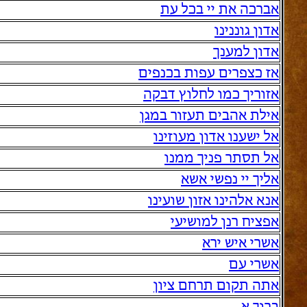
אברכה את יי בכל עת
אדון גוננינו
אדון למענך
אז כצפרים עפות בכנפים
אזוריך כמו לחלוץ דבקה
אילת אהבים תעזור במגן
אל ישענו אדון מעוזינו
אל תסתר פניך ממנו
אליך יי נפשי אשא
אנא אלהינו אזון שועינו
אפציח רנן למושיעי
אשרי איש ירא
אשרי עם
אתה תקום תרחם ציון