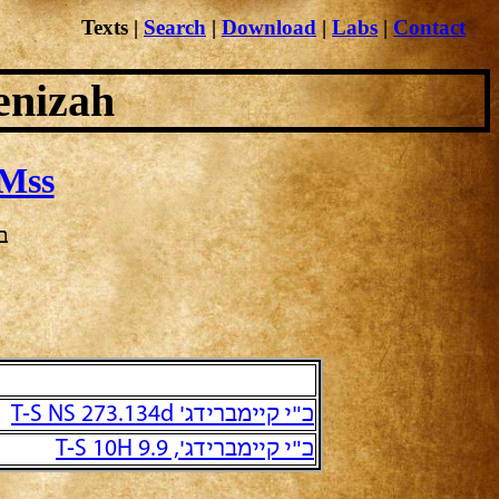
Texts
|
Search
|
Download
|
Labs
|
Contact
enizah
Mss
ב
כ"י קיימברידג' T-S NS 273.134d
כ"י קיימברידג', T-S 10H 9.9