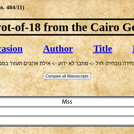
No.
484/11
)
ot-of-18
from the Cairo G
asion
Author
Title
חירה נוכחית: חול -> מחבר לא ידוע -> אילת אהבים תעזור במגן
Mss