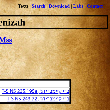
Texts
|
Search
|
Download
|
Labs
|
Contact
enizah
Mss
כ"י קיימברידג', T-S NS 235.195a
כ"י קיימברידג', T-S NS 243.72