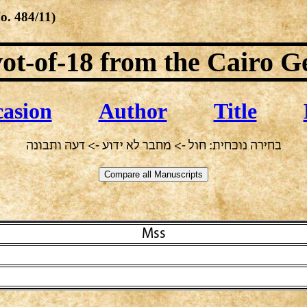
No.
484/11
)
ot-of-18
from the Cairo G
asion
Author
Title
בחירה נוכחית: חול -> מחבר לא ידוע -> דעה ותבונה
Mss