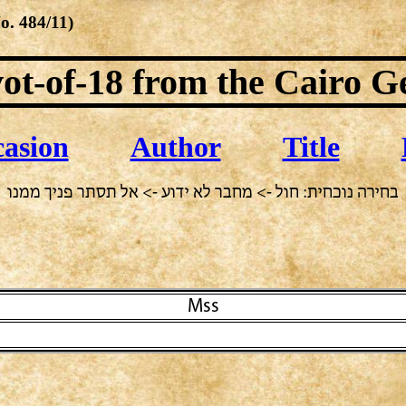
No.
484/11
)
ot-of-18
from the Cairo G
asion
Author
Title
בחירה נוכחית: חול -> מחבר לא ידוע -> אל תסתר פניך ממנו
Mss