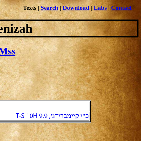
Texts
|
Search
|
Download
|
Labs
|
Contact
enizah
Mss
כ"י קיימברידג', T-S 10H 9.9