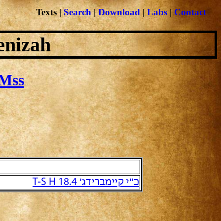
Texts
|
Search
|
Download
|
Labs
|
Contact
enizah
Mss
כ"י קיימברידג' T-S H 18.4