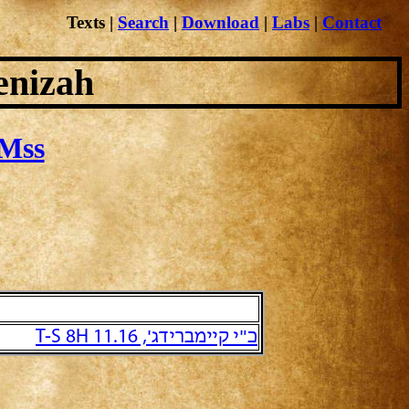
Texts
|
Search
|
Download
|
Labs
|
Contact
enizah
Mss
כ"י קיימברידג', T-S 8H 11.16