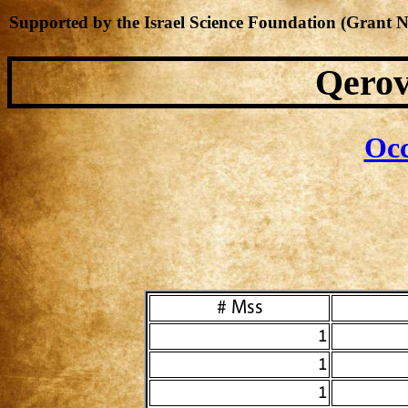
Supported by the Israel Science Foundation (Grant 
Qerov
Occ
Mss #
1
1
1