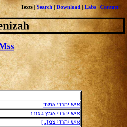
Texts
|
Search
|
Download
|
Labs
|
Contact
enizah
Mss
איש יהודי אושר
איש יהודי אמץ בצורו
איש יהודי צמ[..]