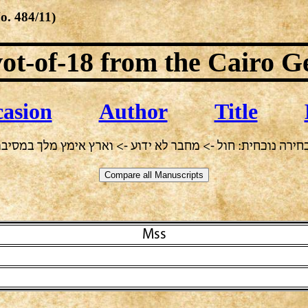
No.
484/11
)
ot-of-18
from the Cairo G
asion
Author
Title
חירה נוכחית: חול -> מחבר לא ידוע -> וארץ אימץ מלך במסיבו
Mss