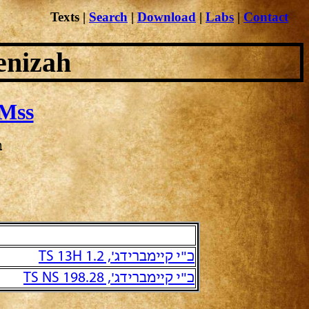
Texts
|
Search
|
Download
|
Labs
|
Contact
enizah
Mss
ב
כ"י קיימברידג', TS 13H 1.2
כ"י קיימברידג', TS NS 198.28