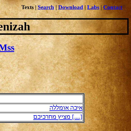
Texts
|
Search
|
Download
|
Labs
|
Contact
enizah
Mss
איכה אומללה
[....] מציץ מחרכיכם