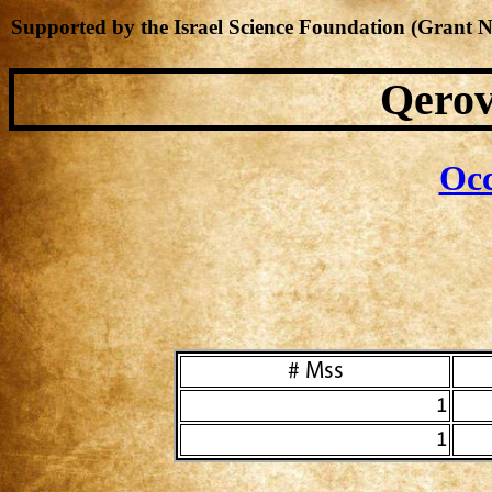
Supported by the Israel Science Foundation (Grant 
Qerov
Occ
Mss #
1
1