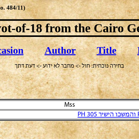
No.
484/11
)
ot-of-18
from the Cairo G
asion
Author
Title
בחירה נוכחית: חול -> מחבר לא ידוע -> דעת דתך
Mss