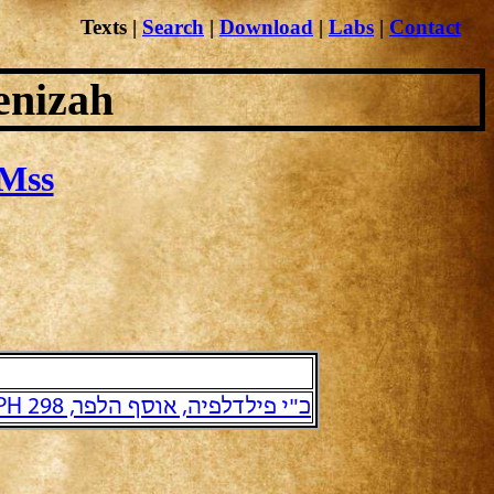
Texts
|
Search
|
Download
|
Labs
|
Contact
enizah
Mss
כ"י פילדלפיה, אוסף הלפר, PH 298 והמשכו הישיר PH 305