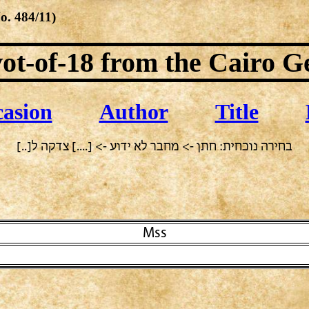
No.
484/11
)
ot-of-18
from the Cairo G
asion
Author
Title
בחירה נוכחית: חתן -> מחבר לא ידוע -> [....] צדקה ל[..]
Mss