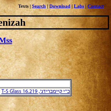
Texts
|
Search
|
Download
|
Labs
|
Contact
enizah
Mss
כ"י קיימברידג', T-S Glass 16.219