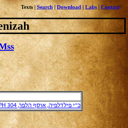
Texts
|
Search
|
Download
|
Labs
|
Contact
enizah
Mss
כ"י פילדלפיה, אוסף הלפר, PH 304