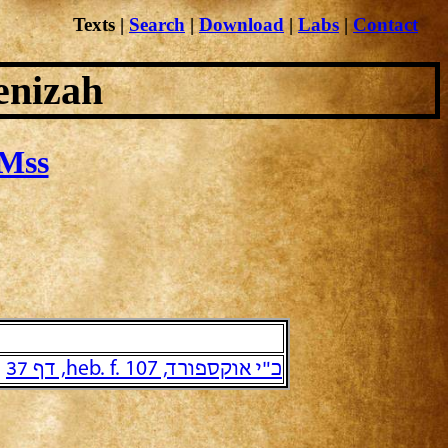
Texts
|
Search
|
Download
|
Labs
|
Contact
enizah
Mss
כ"י אוקספורד, heb. f. 107, דף 37