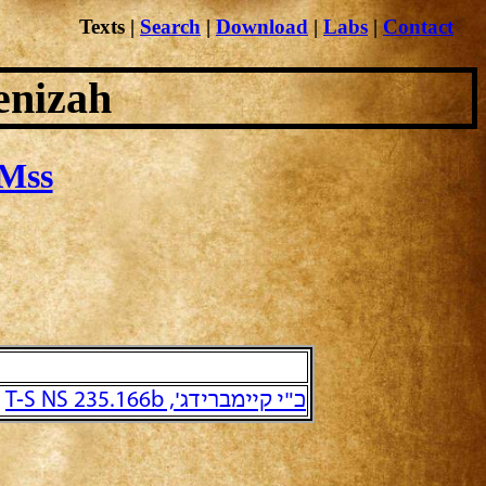
Texts
|
Search
|
Download
|
Labs
|
Contact
enizah
Mss
כ"י קיימברידג', T-S NS 235.166b