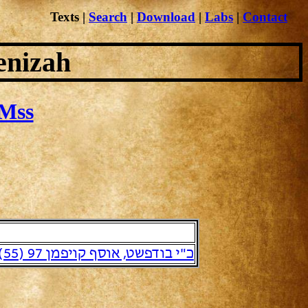
Texts
|
Search
|
Download
|
Labs
|
Contact
enizah
Mss
כ"י בודפשט, אוסף קויפמן 97 (55)