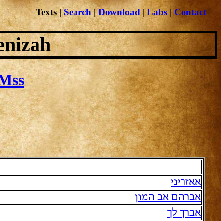
Texts
|
Search
|
Download
|
Labs
|
Contact
enizah
Mss
אאזריני
אברהם אב המון
אברך לך