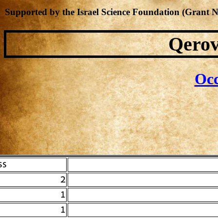
Supported by the Israel Science Foundation (Grant 
Qerov
Occ
 #
2
1
1