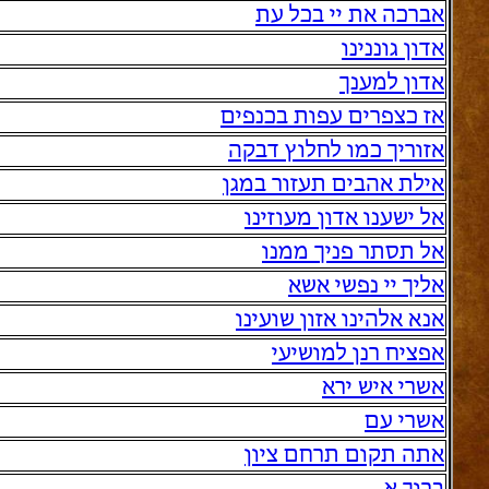
אברכה את יי בכל עת
אדון גוננינו
אדון למענך
אז כצפרים עפות בכנפים
אזוריך כמו לחלוץ דבקה
אילת אהבים תעזור במגן
אל ישענו אדון מעוזינו
אל תסתר פניך ממנו
אליך יי נפשי אשא
אנא אלהינו אזון שועינו
אפציח רנן למושיעי
אשרי איש ירא
אשרי עם
אתה תקום תרחם ציון