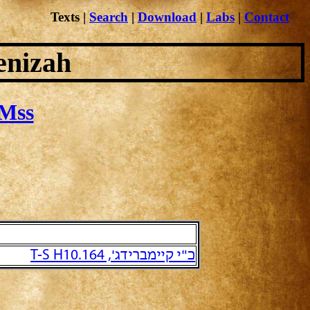
Texts
|
Search
|
Download
|
Labs
|
Contact
enizah
Mss
כ"י קיימברידג', T-S H10.164