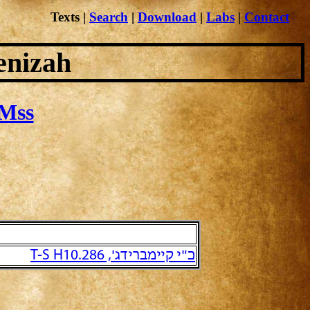
Texts
|
Search
|
Download
|
Labs
|
Contact
enizah
Mss
כ"י קיימברידג', T-S H10.286