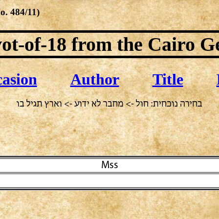
No.
484/11
)
ot-of-18
from the Cairo G
asion
Author
Title
בחירה נוכחית: חול -> מחבר לא ידוע -> וארץ תגיל בו
Mss