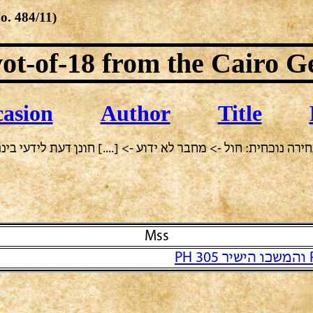
No.
484/11
)
ot-of-18
from the Cairo G
asion
Author
Title
ירה נוכחית: חול -> מחבר לא ידוע -> [....] חונן דעת לידעי בינ
Mss