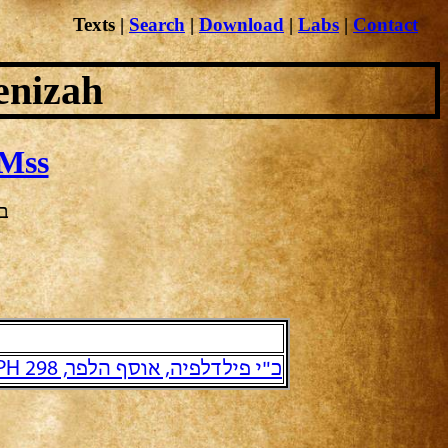
Texts
|
Search
|
Download
|
Labs
|
Contact
enizah
Mss
בח
כ"י פילדלפיה, אוסף הלפר, PH 298 והמשכו הישיר PH 305