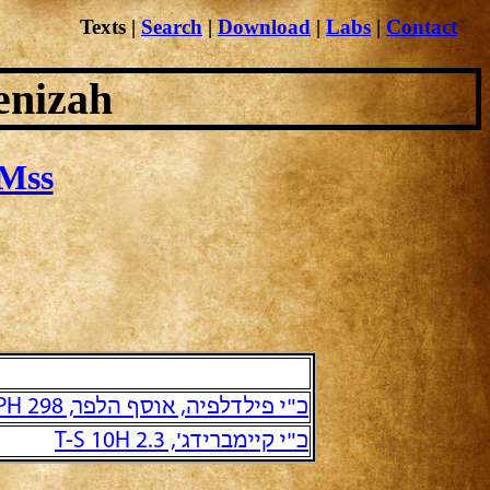
Texts
|
Search
|
Download
|
Labs
|
Contact
enizah
Mss
כ"י פילדלפיה, אוסף הלפר, PH 298 והמשכו הישיר PH 305
כ"י קיימברידג', T-S 10H 2.3