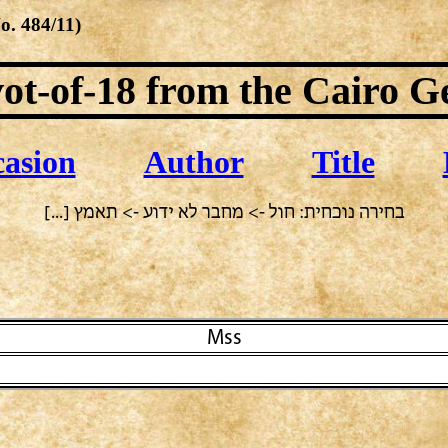
No.
484/11
)
ot-of-18
from the Cairo G
asion
Author
Title
בחירה נוכחית: חול -> מחבר לא ידוע -> תאמץ [...]
Mss