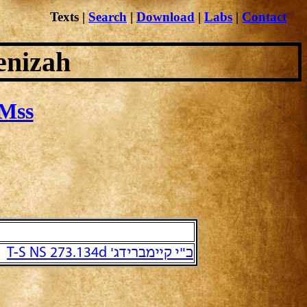
Texts
|
Search
|
Download
|
Labs
|
Contact
enizah
Mss
כ"י קיימברידג' T-S NS 273.134d