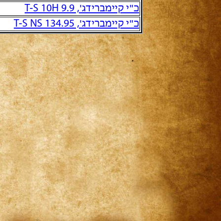
כ"י קיימברידג', T-S 10H 9.9
כ"י קיימברידג', T-S NS 134.95