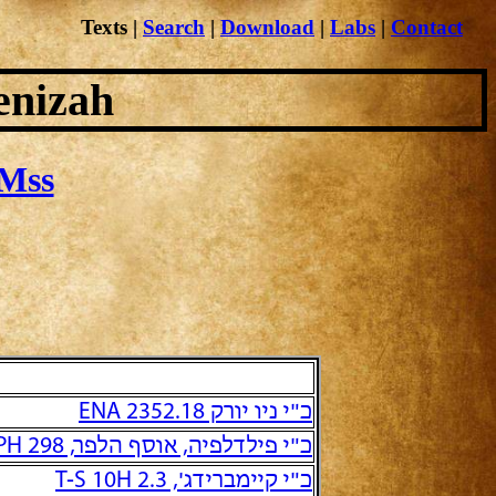
Texts
|
Search
|
Download
|
Labs
|
Contact
enizah
Mss
כ"י ניו יורק ENA 2352.18
כ"י פילדלפיה, אוסף הלפר, PH 298 והמשכו הישיר PH 305
כ"י קיימברידג', T-S 10H 2.3