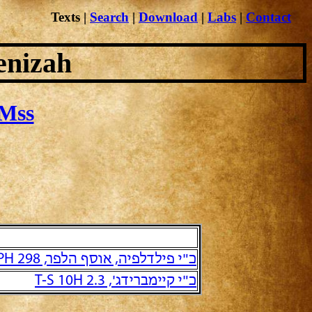
Texts
|
Search
|
Download
|
Labs
|
Contact
enizah
Mss
כ"י פילדלפיה, אוסף הלפר, PH 298 והמשכו הישיר PH 305
כ"י קיימברידג', T-S 10H 2.3