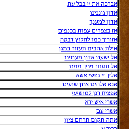
אברכה את יי בכל עת
אדון גוננינו
אדון למענך
אז כצפרים עפות בכנפים
אזוריך כמו לחלוץ דבקה
אילת אהבים תעזור במגן
אל ישענו אדון מעוזינו
אל תסתר פניך ממנו
אליך יי נפשי אשא
אנא אלהינו אזון שועינו
אפציח רנן למושיעי
אשרי איש ירא
אשרי עם
אתה תקום תרחם ציון