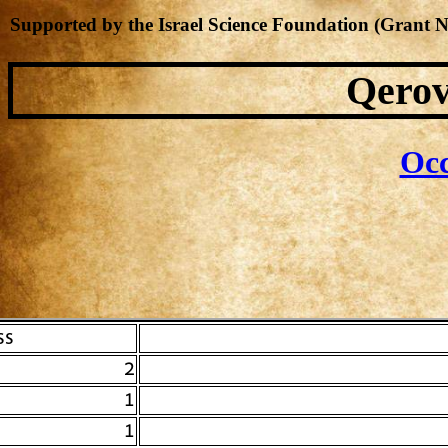
Supported by the Israel Science Foundation (Grant 
Qerov
Occ
 #
2
1
1