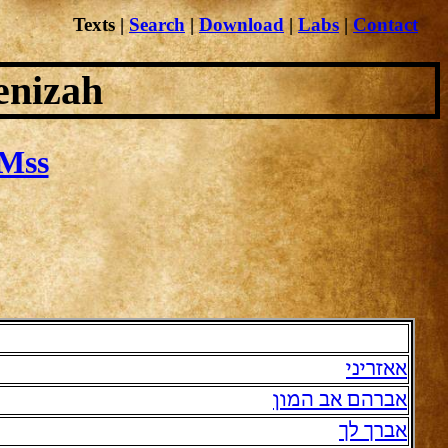
Texts
|
Search
|
Download
|
Labs
|
Contact
enizah
Mss
אאזריני
אברהם אב המון
אברך לך