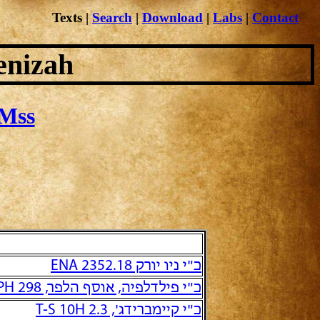
Texts
|
Search
|
Download
|
Labs
|
Contact
enizah
Mss
כ"י ניו יורק ENA 2352.18
כ"י פילדלפיה, אוסף הלפר, PH 298 והמשכו הישיר PH 305
כ"י קיימברידג', T-S 10H 2.3