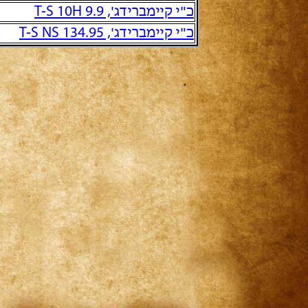
כ"י קיימברידג', T-S 10H 9.9
כ"י קיימברידג', T-S NS 134.95