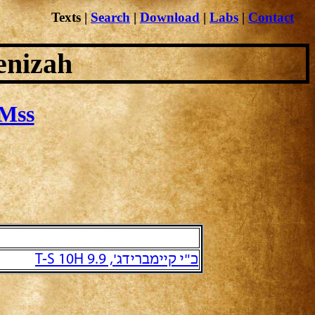
Texts
|
Search
|
Download
|
Labs
|
Contact
enizah
Mss
כ"י קיימברידג', T-S 10H 9.9