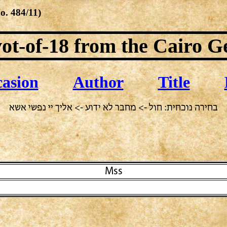
No.
484/11
)
ot-of-18
from the Cairo G
asion
Author
Title
בחירה נוכחית: חול -> מחבר לא ידוע -> אליך יי נפשי אשא
Mss