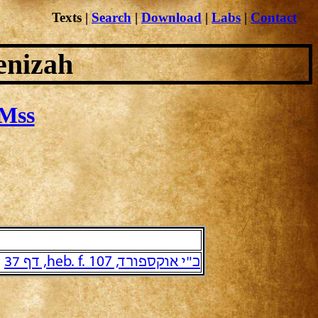
Texts
|
Search
|
Download
|
Labs
|
Contact
enizah
Mss
כ"י אוקספורד, heb. f. 107, דף 37