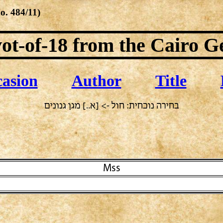
No.
484/11
)
ot-of-18
from the Cairo G
asion
Author
Title
בחירה נוכחית: חול -> [א..] מגן גנונים
Mss