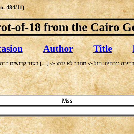
No.
484/11
)
ot-of-18
from the Cairo G
asion
Author
Title
חירה נוכחית: חול -> מחבר לא ידוע -> [....] בסוד קדושים רבה
Mss