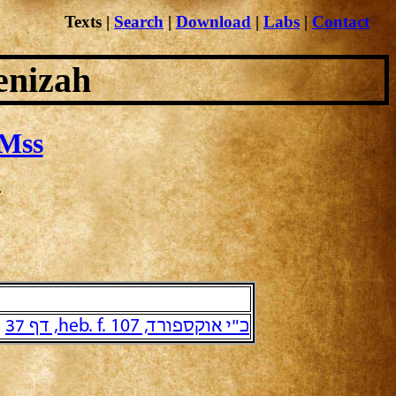
Texts
|
Search
|
Download
|
Labs
|
Contact
enizah
Mss
ב
כ"י אוקספורד, heb. f. 107, דף 37