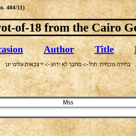
No.
484/11
)
ot-of-18
from the Cairo G
asion
Author
Title
בחירה נוכחית: חול -> מחבר לא ידוע -> יי צבאות עלינו יגן
Mss