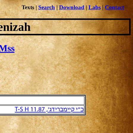
Texts
|
Search
|
Download
|
Labs
|
Contact
enizah
Mss
כ"י קיימברידג', T-S H 11.87