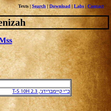
Texts
|
Search
|
Download
|
Labs
|
Contact
enizah
Mss
כ"י קיימברידג', T-S 10H 2.3