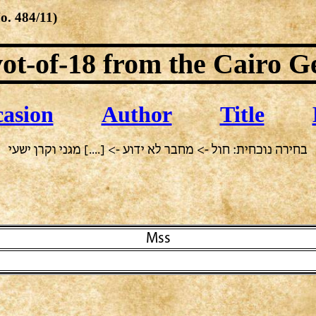
No.
484/11
)
ot-of-18
from the Cairo G
asion
Author
Title
בחירה נוכחית: חול -> מחבר לא ידוע -> [....] מגני וקרן ישעי
Mss