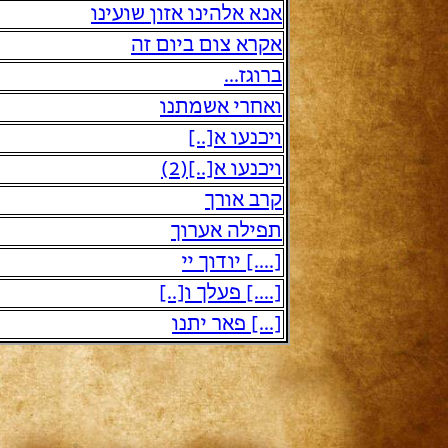
אנא אלהינו אזון שועינו
אקרא צום ביום זה
ברוגז...
ואחרי אשמתנו
ויכנעו א[..]
ויכנעו א[..](2)
קרב אורך
תפילה אערוך
[....] יודוך יי
[....] פעלך ו[..]
[...] פאר יתנו