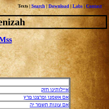
Texts
|
Search
|
Download
|
Labs
|
Contact
enizah
Mss
איילותינו חזק
אם אשמנו ופרצנו פרץ
אם עונות תשמר יה