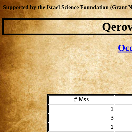
Supported by the Israel Science Foundation (Grant 
Qerov
Occ
Mss #
1
3
1