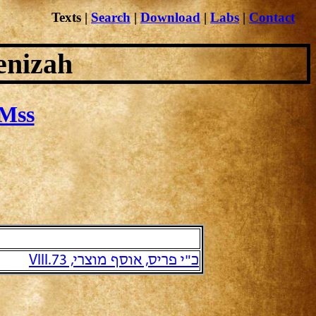
Texts
|
Search
|
Download
|
Labs
|
Contact
enizah
Mss
כ"י פריס, אוסף מוצרי, VIII.73