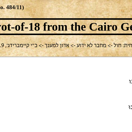
No.
484/11
)
ot-of-18
from the Cairo G
: חול -> מחבר לא ידוע -> אדון למענך -> כ"י קיימברידג', T-S 10H 9.9
ּ
וּ