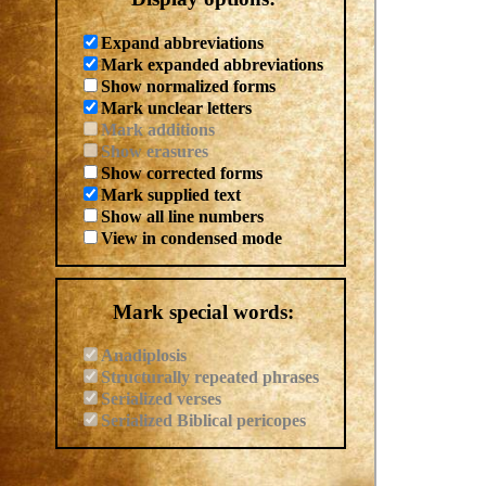
Expand abbreviations
Mark expanded abbreviations
Show normalized forms
Mark unclear letters
Mark additions
Show erasures
Show corrected forms
Mark supplied text
Show all line numbers
View in condensed mode
Mark special words:
Anadiplosis
Structurally repeated phrases
Serialized verses
Serialized Biblical pericopes