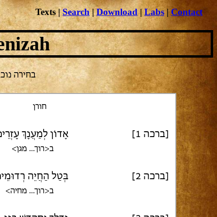
Texts
|
Search
|
Download
|
Labs
|
Contact
enizah
בחירה נוכחית
חורן
[ברכה 1]
אָדוֹן לְמַעֲנָךְ עָזְרֵינו
ב<רוך... מגן>
[ברכה 2]
בְּטַל הַחֲיֵה רְדוּמֵינ
ב<רוך... מחיה>