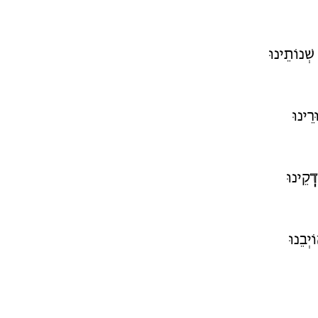
שְׁנוֹתֵינוּ
ֵינוּ
דְ
קֵינוּ
יְבֵנוּ
ָנוּ