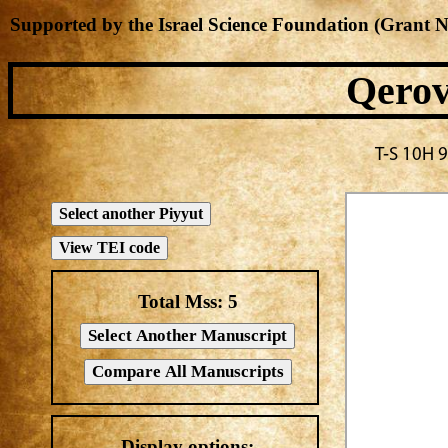
Supported by the Israel Science Foundation (Grant 
Qerov
Total Mss:
5
Display options: