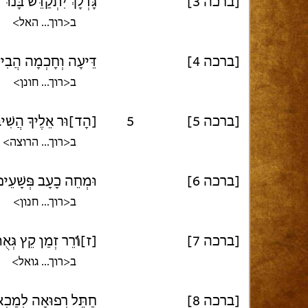
[ברכה 3]
גָּדְלָךְ יִתְקַדֵּשׁ בָּנוּ
ב<רוך... האל>
[ברכה 4]
דֵּיעָה וְחָכְמָה הֲבִינֵ
ב<רוך... חונן>
[ברכה 5]
5
[הָד]וּר אֵלֶיךָ הֲשִׁיב
ב<רוך... הרוצה>
[ברכה 6]
וּמְחֵה כָעָב פְּשָׁעֵינו
ב<רוך... חנון>
[ברכה 7]
[ז]
וֹ
רֵר זְמַן קֵץ גְּאֻול
ב<רוך... גואל>
[ברכה 8]
חַתֵּל רְפוּאָה לְמַכְאו