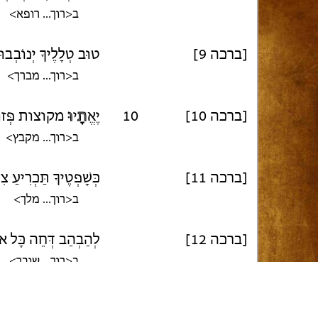
ב<רוך... רופא>
[ברכה 9]
טוּב טְלָלֶיךָ יְנוֹבְבוּ 
ב<רוך... מברך>
[ברכה 10]
10
יֶאֱ
תָ
י
וּ
מקוצות פְּזוּר
ב<רוך... מקבץ>
[ברכה 11]
כְּשָׁפְטֶיךָ תַּכְרִיעַ צִ
ב<רוך... מלך>
[ברכה 12]
לְהַבְהַב דְּחֵה כָּל אוֹ
ב<רוך... שובר>
[ברכה 13]
מָעוֹז וּמִבְטָח הֱיֵה ל