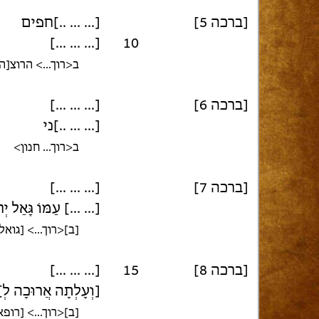
[ברכה 5]
[... ... ..]חפים
[... ... ...]
10
ב<רוך...> הרוצ[]
[... ... ...]
[ברכה 6]
[... ... ..]ני
ב<רוך... חנון>
[... ... ...]
[ברכה 7]
 עַמּוֹ גָּאַל יְרוּשָׁלִַם
ב]<רוך...> [גואל]
[... ... ...]
15
[ברכה 8]
וְעָלְתָה אֲרוּכָה לְ>
ב]<רוך...> [רופא]