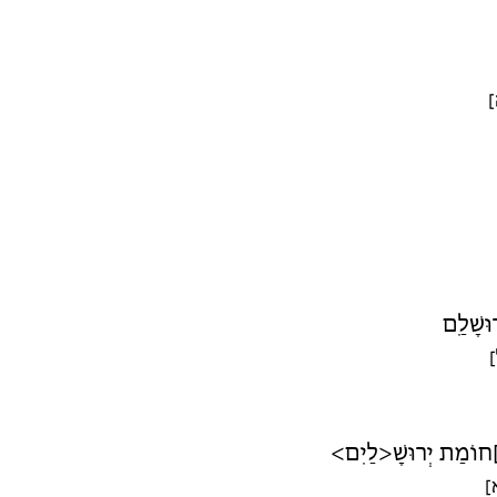
ה
[... ...]
[
[]חוֹמַת יְרוּשָׁ<לַיִם
[