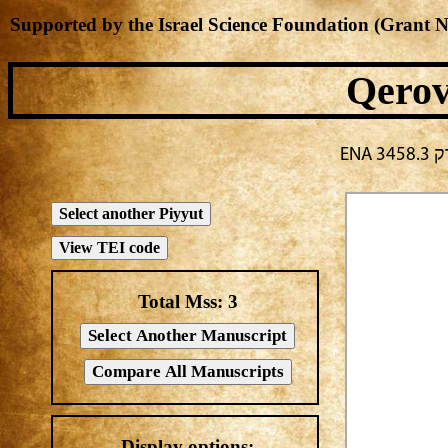
Supported by the Israel Science Foundation (Grant 
Qerov
רק
Total Mss:
3
Display options: