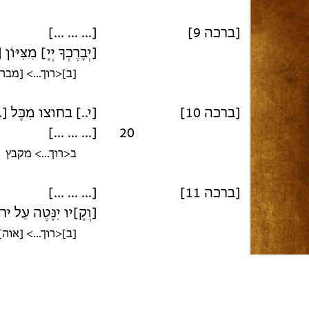
[... ... ...]
[ברכה 9]
יְבָרֶכְךָ יְיָ] מִצִּיּוֹ]
ב]<רוך...> [מבר]
[ברכה 10]
י..] בחוצו מִכָּ [...]
[... ... ...]
20
ב<רוך...> מקבץ
[... ... ...]
[ברכה 11]
וְקָ]יו יִנָּטֶה עַל יר>
ב]<רוך...> [אוה]ב
[... ... ...]
[ברכה 12]
אֶת כׇּל הַגּוֹיִם הַבּ]