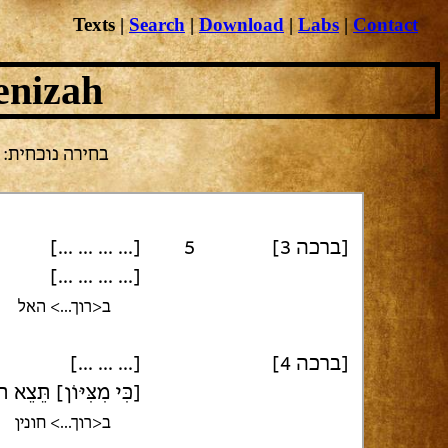
Texts
|
Search
|
Download
|
Labs
|
Contact
enizah
בחירה  ENA 3458.3
[... ... ... ...]
5
[ברכה 3]
[... ... ... ...]
ב<רוך...> האל
[... ... ...]
[ברכה 4]
כִּי מִצִּיּוֹן] תֵּצֵא ]
ב<רוך...> חונין