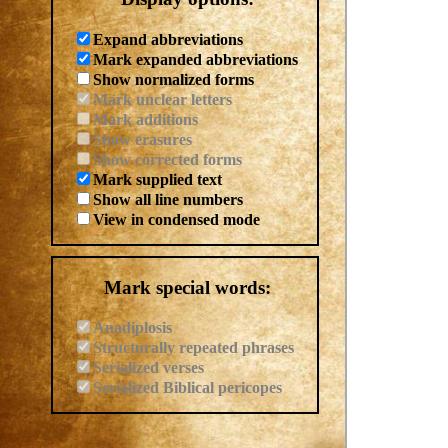
Expand abbreviations
Mark expanded abbreviations
Show normalized forms
Mark unclear letters
Mark additions
Show erasures
Show corrected forms
Mark supplied text
Show all line numbers
View in condensed mode
Mark special words:
Anadiplosis
Structurally repeated phrases
Serialized verses
Serialized Biblical pericopes