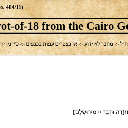
No.
484/11
)
ot-of-18
from the Cairo G
נוכחית: חול -> מחבר לא ידוע -> אז כצפרים עפות בכנפים -> כ"י ניו יו
[תוֹ[רָה וּדְבַר יי מִירוּשָׁלִָם