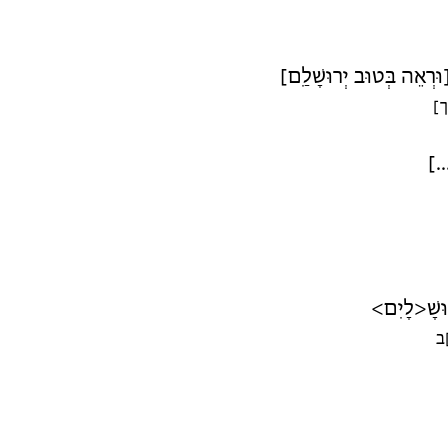
[ן [וּרְאֵה בְּטוּב יְרוּשָׁלִַם
[ך
[ל
[וּשָׁ<לָיִם
[
[...] ָאִים [עַל יְרוּשָׁלִַם